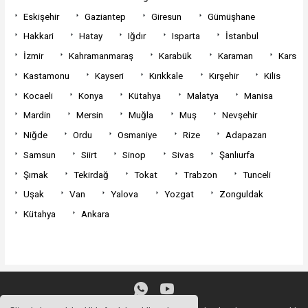
Eskişehir
Gaziantep
Giresun
Gümüşhane
Hakkari
Hatay
Iğdır
Isparta
İstanbul
İzmir
Kahramanmaraş
Karabük
Karaman
Kars
Kastamonu
Kayseri
Kırıkkale
Kırşehir
Kilis
Kocaeli
Konya
Kütahya
Malatya
Manisa
Mardin
Mersin
Muğla
Muş
Nevşehir
Niğde
Ordu
Osmaniye
Rize
Adapazarı
Samsun
Siirt
Sinop
Sivas
Şanlıurfa
Şırnak
Tekirdağ
Tokat
Trabzon
Tunceli
Uşak
Van
Yalova
Yozgat
Zonguldak
Kütahya
Ankara