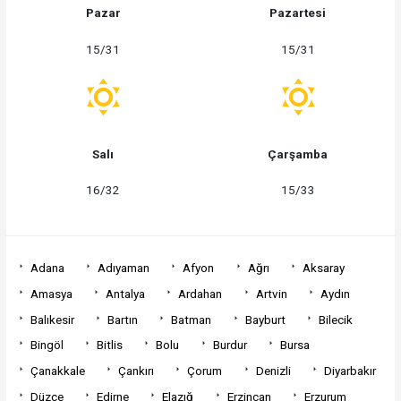
Pazar
Pazartesi
15/31
15/31
Salı
Çarşamba
16/32
15/33
Adana
Adıyaman
Afyon
Ağrı
Aksaray
Amasya
Antalya
Ardahan
Artvin
Aydın
Balıkesir
Bartın
Batman
Bayburt
Bilecik
Bingöl
Bitlis
Bolu
Burdur
Bursa
Çanakkale
Çankırı
Çorum
Denizli
Diyarbakır
Düzce
Edirne
Elazığ
Erzincan
Erzurum