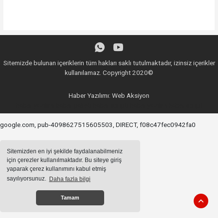
Sitemizde bulunan içeriklerin tüm hakları saklı tutulmaktadır, izinsiz içerikler
kullanılamaz. Copyright 2020©
Haber Yazılımı:
Web Aksiyon
haber yazılımı
haber paketi
haber scripti
haber yazılım
haber script
google.com, pub-4098627515605503, DIRECT, f08c47fec0942fa0
Sitemizden en iyi şekilde faydalanabilmeniz
için çerezler kullanılmaktadır. Bu siteye giriş
yaparak çerez kullanımını kabul etmiş
sayılıyorsunuz.
Daha fazla bilgi
Tamam