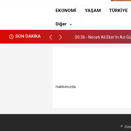
00:36 - Necati Ali Eker'in Acı 
EKONOMİ
YAŞAM
TÜRKİYE
22:13 - Güldem Eker Akcoşkun
Diğer
01:09 - Hamza Alp ile Ebru Hayat
SON DAKİKA
00:36 - Necati Ali Eker'in Acı 
22:13 - Güldem Eker Akcoşkun
Hakkımızda
Site