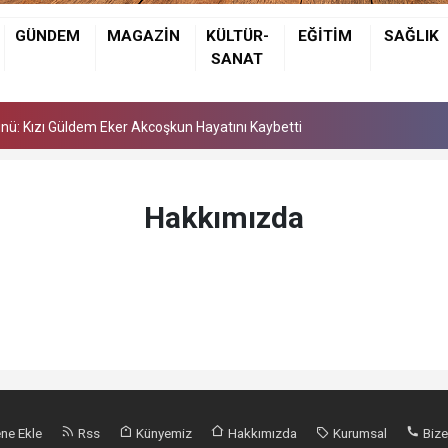
Günü: Kızı Güldem Eker Akcoşkun Hayatını Kaybetti
GÜNDEM
MAGAZİN
KÜLTÜR-
EĞİTİM
SAĞLIK
 Gözyaşları Arasında Son Yolculuğuna Uğurlandı
SANAT
larını Birleştirdi
Günü: Kızı Güldem Eker Akcoşkun Hayatını Kaybetti
 Gözyaşları Arasında Son Yolculuğuna Uğurlandı
Hakkımızda
ne Ekle
Rss
Künyemiz
Hakkımızda
Kurumsal
Bize