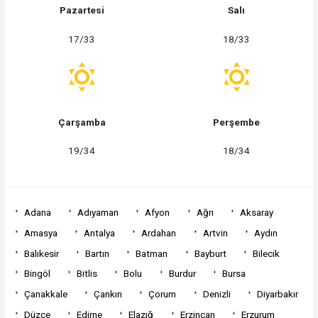
Pazartesi
Salı
17/33
18/33
Çarşamba
Perşembe
19/34
18/34
Adana
Adıyaman
Afyon
Ağrı
Aksaray
Amasya
Antalya
Ardahan
Artvin
Aydın
Balıkesir
Bartın
Batman
Bayburt
Bilecik
Bingöl
Bitlis
Bolu
Burdur
Bursa
Çanakkale
Çankırı
Çorum
Denizli
Diyarbakır
Düzce
Edirne
Elazığ
Erzincan
Erzurum