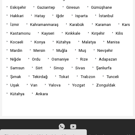
Eskişehir
Gaziantep
Giresun
Gümüşhane
Hakkari
Hatay
Iğdır
Isparta
İstanbul
İzmir
Kahramanmaraş
Karabük
Karaman
Kars
Kastamonu
Kayseri
Kırıkkale
Kırşehir
Kilis
Kocaeli
Konya
Kütahya
Malatya
Manisa
Mardin
Mersin
Muğla
Muş
Nevşehir
Niğde
Ordu
Osmaniye
Rize
Adapazarı
Samsun
Siirt
Sinop
Sivas
Şanlıurfa
Şırnak
Tekirdağ
Tokat
Trabzon
Tunceli
Uşak
Van
Yalova
Yozgat
Zonguldak
Kütahya
Ankara