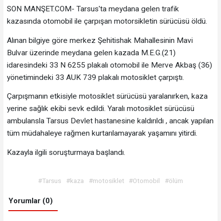
SON MANŞET.COM- Tarsus'ta meydana gelen trafik
kazasında otomobil ile çarpışan motorsikletin sürücüsü öldü.
Alınan bilgiye göre merkez Şehitishak Mahallesinin Mavi
Bulvar üzerinde meydana gelen kazada M.E.G.(21)
idaresindeki 33 N 6255 plakalı otomobil ile Merve Akbaş (36)
yönetimindeki 33 AUK 739 plakalı motosiklet çarpıştı.
Çarpışmanın etkisiyle motosiklet sürücüsü yaralanırken, kaza
yerine sağlık ekibi sevk edildi. Yaralı motosiklet sürücüsü
ambulansla Tarsus Devlet hastanesine kaldırıldı , ancak yapılan
tüm müdahaleye rağmen kurtarılamayarak yaşamını yitirdi.
Kazayla ilgili soruşturmaya başlandı.
#Tarsus
#kaza
#motosiklet
#Otomobil
#ölüm
Yorumlar (0)