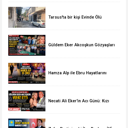
Tarsus'ta bir kişi Evinde Ölü
Bulundu
Güldem Eker Akcoşkun Gözyaşları
Arasında Son Yolculuğuna
Uğurlandı
Hamza Alp ile Ebru Hayatlarını
Birleştirdi
Necati Ali Eker'in Acı Günü: Kızı
Güldem Eker Akcoşkun Hayatını
Kaybetti