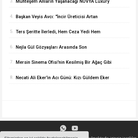
3.
Muhteşem Anların Yaşanacağı NUVYA Luxury
Events Tarsus'ta Açıldı
4.
Başkan Veyis Avcı: "İncir Üreticisi Artan
Maliyetler Karşısında Eziliyor"
5.
Ters Şeritte İlerledi, Hem Ceza Yedi Hem
Ehliyetinden Oldu
6.
Nejla Gül Gözyaşları Arasında Son
Yolculuğuna Uğurlandı
7.
Mersin Sinema Ofisi'nin Kesilmiş Bir Ağaç Gibi
Filmi Oskar Yolunda
8.
Necati Ali Eker'in Acı Günü: Kızı Güldem Eker
Akcoşkun Hayatını Kaybetti