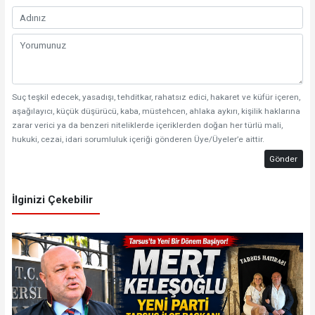
Suç teşkil edecek, yasadışı, tehditkar, rahatsız edici, hakaret ve küfür içeren,
aşağılayıcı, küçük düşürücü, kaba, müstehcen, ahlaka aykırı, kişilik haklarına
zarar verici ya da benzeri niteliklerde içeriklerden doğan her türlü mali,
hukuki, cezai, idari sorumluluk içeriği gönderen Üye/Üyeler’e aittir.
Gönder
İlginizi Çekebilir