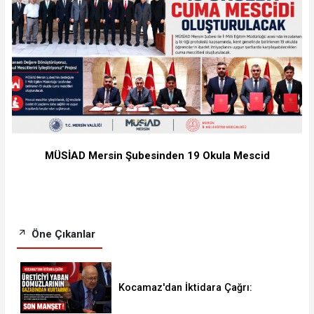
MÜSİAD Mersin Şubesinden 19 Okula Mescid
Öne Çıkanlar
Kocamaz'dan İktidara Çağrı:
"Üreticiyi Yaban Domuzlarının
Gazabından Kurtarın"