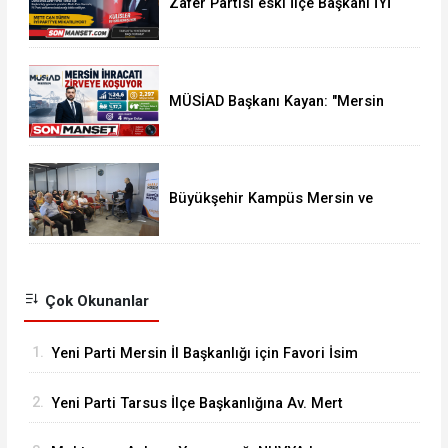
Zafer Partisi eski İlçe Başkanı İYİ
Parti'ye Transfer oldu
MÜSİAD Başkanı Kayan: "Mersin
İhracatı 7 Ayda 2,3 Milyar Doları
Aştı"
Büyükşehir Kampüs Mersin ve
Garaj Mersin'de Dönüşüm
Eğitimlerine Devam
Çok Okunanlar
1.
Yeni Parti Mersin İl Başkanlığı için Favori İsim
Eren Yücesoy
2.
Yeni Parti Tarsus İlçe Başkanlığına Av. Mert
Keleşoğlu Geliyor