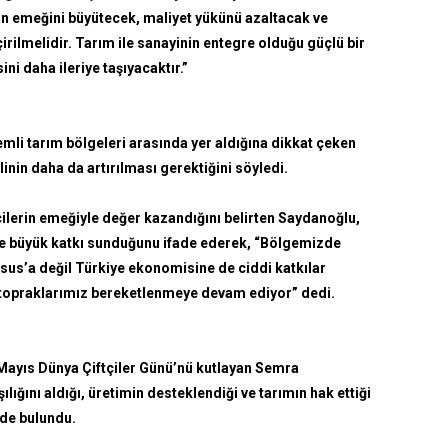
zin emeğini büyütecek, maliyet yükünü azaltacak ve
çirilmelidir. Tarım ile sanayinin entegre olduğu güçlü bir
ni daha ileriye taşıyacaktır.”
mli tarım bölgeleri arasında yer aldığına dikkat çeken
nin daha da artırılması gerektiğini söyledi.
cilerin emeğiyle değer kazandığını belirten Saydanoğlu,
ne büyük katkı sunduğunu ifade ederek, “Bölgemizde
rsus’a değil Türkiye ekonomisine de ciddi katkılar
 topraklarımız bereketlenmeye devam ediyor” dedi.
Mayıs Dünya Çiftçiler Günü’nü kutlayan Semra
lığını aldığı, üretimin desteklendiği ve tarımın hak ettiği
de bulundu.