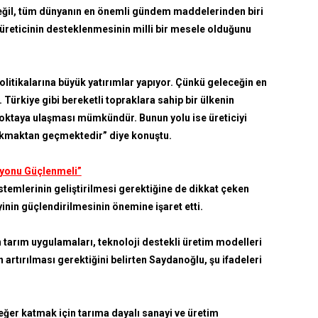
değil, tüm dünyanın en önemli gündem maddelerinden biri
üreticinin desteklenmesinin milli bir mesele olduğunu
olitikalarına büyük yatırımlar yapıyor. Çünkü geleceğin en
 Türkiye gibi bereketli topraklara sahip bir ülkenin
noktaya ulaşması mümkündür. Bunun yolu ise üreticiyi
ıkmaktan geçmektedir” diye konuştu.
syonu Güçlenmeli”
istemlerinin geliştirilmesi gerektiğine de dikkat çeken
nin güçlendirilmesinin önemine işaret etti.
 tarım uygulamaları, teknoloji destekli üretim modelleri
n artırılması gerektiğini belirten Saydanoğlu, şu ifadeleri
eğer katmak için tarıma dayalı sanayi ve üretim