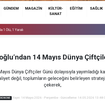
GÜNDEM
MAGAZİN
KÜLTÜR-
EĞİTİM
SAĞLIK
SANAT
ÜGVA Yaz Okulları'nı Ziyaret Etti
a 1 Ölü, 1 Yaralı
ÜGVA Yaz Okulları'nı Ziyaret Etti
a 1 Ölü, 1 Yaralı
ğlu’ndan 14 Mayıs Dünya Çiftçil
yıs Dünya Çiftçiler Günü dolayısıyla yayımladığı k
liyet değil, toplumların geleceğini belirleyen stratej
çekerek,
Yayın: 14 Mayıs 2026 - Perşembe - Güncelleme: 14.05.2026 13:48:
EKONOMİ