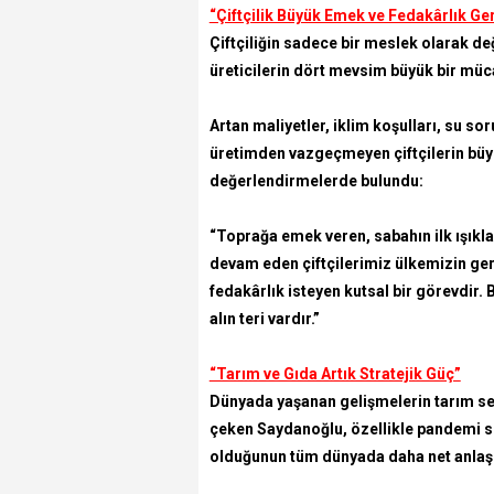
“Çiftçilik Büyük Emek ve Fedakârlık Ger
Çiftçiliğin sadece bir meslek olarak d
üreticilerin dört mevsim büyük bir müca
Artan maliyetler, iklim koşulları, su s
üretimden vazgeçmeyen çiftçilerin büyük
değerlendirmelerde bulundu:
“Toprağa emek veren, sabahın ilk ışıkl
devam eden çiftçilerimiz ülkemizin gerç
fedakârlık isteyen kutsal bir görevdir.
alın teri vardır.”
“Tarım ve Gıda Artık Stratejik Güç”
Dünyada yaşanan gelişmelerin tarım sek
çeken Saydanoğlu, özellikle pandemi sür
olduğunun tüm dünyada daha net anlaşıld