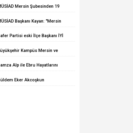
ÜSİAD Mersin Şubesinden 19
aybetti
kula Mescid
ÜSİAD Başkanı Kayan: "Mersin
hracatı 7 Ayda 2,3 Milyar Doları
afer Partisi eski İlçe Başkanı İYİ
ştı"
arti'ye Transfer oldu
üyükşehir Kampüs Mersin ve
araj Mersin'de Dönüşüm
amza Alp ile Ebru Hayatlarını
ğitimlerine Devam
irleştirdi
üldem Eker Akcoşkun
özyaşları Arasında Son
olculuğuna Uğurlandı