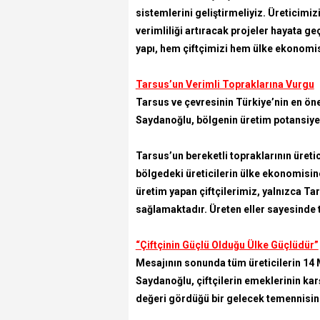
sistemlerini geliştirmeliyiz. Üreticimi
verimliliği artıracak projeler hayata ge
yapı, hem çiftçimizi hem ülke ekonomisi
Tarsus’un Verimli Topraklarına Vurgu
Tarsus ve çevresinin Türkiye’nin en öne
Saydanoğlu, bölgenin üretim potansiyeli
Tarsus’un bereketli topraklarının üreti
bölgedeki üreticilerin ülke ekonomisi
üretim yapan çiftçilerimiz, yalnızca Ta
sağlamaktadır. Üreten eller sayesinde
“Çiftçinin Güçlü Olduğu Ülke Güçlüdür”
Mesajının sonunda tüm üreticilerin 14 
Saydanoğlu, çiftçilerin emeklerinin karşı
değeri gördüğü bir gelecek temennisin