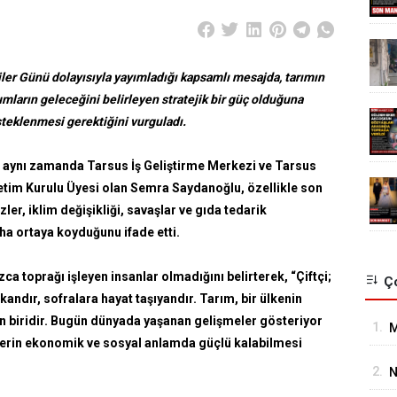
er Günü dolayısıyla yayımladığı kapsamlı mesajda, tarımın
umların geleceğini belirleyen stratejik bir güç olduğuna
esteklenmesi gerektiğini vurguladı.
 aynı zamanda Tarsus İş Geliştirme Merkezi ve Tarsus
netim Kurulu Üyesi olan Semra Saydanoğlu, özellikle son
er, iklim değişikliği, savaşlar ve gıda tedarik
ha ortaya koyduğunu ifade etti.
ca toprağı işleyen insanlar olmadığını belirterek, “Çiftçi;
Ço
kandır, sofralara hayat taşıyandır. Tarım, bir ülkenin
n biridir. Bugün dünyada yaşanan gelişmeler gösteriyor
1.
M
elerin ekonomik ve sosyal anlamda güçlü kalabilmesi
N
2.
N
A
G