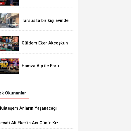
Çağrı: "Üreticiyi Yaban
Domuzlarının
Gazabından Kurtarın"
Tarsus'ta bir kişi Evinde
Ölü Bulundu
Güldem Eker Akcoşkun
Gözyaşları Arasında Son
Yolculuğuna Uğurlandı
Hamza Alp ile Ebru
Hayatlarını Birleştirdi
k Okunanlar
uhteşem Anların Yaşanacağı
UVYA Luxury Events Tarsus'ta
ecati Ali Eker'in Acı Günü: Kızı
çıldı
üldem Eker Akcoşkun Hayatını