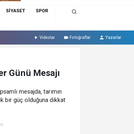
SİYASET
SPOR
Videolar
Fotoğraflar
Yazarlar
er Günü Mesajı
apsamlı mesajda, tarımın
ik bir güç olduğuna dikkat
00