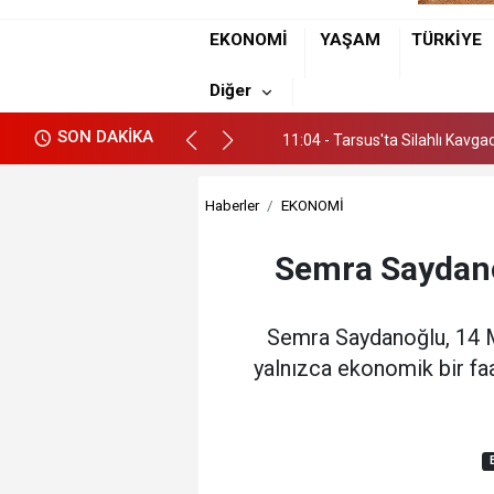
EKONOMİ
YAŞAM
TÜRKİYE
Diğer
02:55 - Mustafa Anteplioğlu, T
SON DAKİKA
11:04 - Tarsus'ta Silahlı Kavgad
02:55 - Mustafa Anteplioğlu, T
Haberler
EKONOMİ
11:04 - Tarsus'ta Silahlı Kavgad
Semra Saydano
Semra Saydanoğlu, 14 Ma
yalnızca ekonomik bir faa