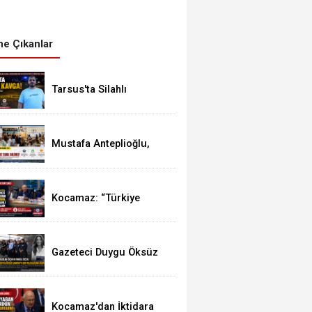
e Çıkanlar
Tarsus'ta Silahlı
Kavgada 1 Ölü, 1 Yaralı
Mustafa Anteplioğlu,
TÜGVA Yaz Okulları'nı
Ziyaret Etti
Kocamaz: “Türkiye
Cumhuriyeti Devleti’nin
Muhatabı Aziz Türk
Milletidir”
Gazeteci Duygu Öksüz
Mersin Mezitli'de
Toprağa Verildi
Kocamaz'dan İktidara