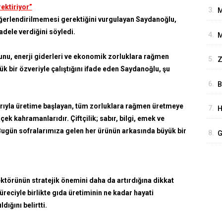
ektiriyor”
3.
M
K
eğerlendirilmemesi gerektiğini vurgulayan Saydanoğlu,
O
dele verdiğini söyledi.
4.
M
İ
orunu, enerji giderleri ve ekonomik zorluklara rağmen
5.
Z
A
 bir özveriyle çalıştığını ifade eden Saydanoğlu, şu
P
6.
B
G
arıyla üretime başlayan, tüm zorluklara rağmen üretmeye
7.
H
E
ek kahramanlarıdır. Çiftçilik; sabır, bilgi, emek ve
B
 Bugün sofralarımıza gelen her ürünün arkasında büyük bir
8.
G
G
Y
törünün stratejik önemini daha da artırdığına dikkat
eciyle birlikte gıda üretiminin ne kadar hayati
ığını belirtti.