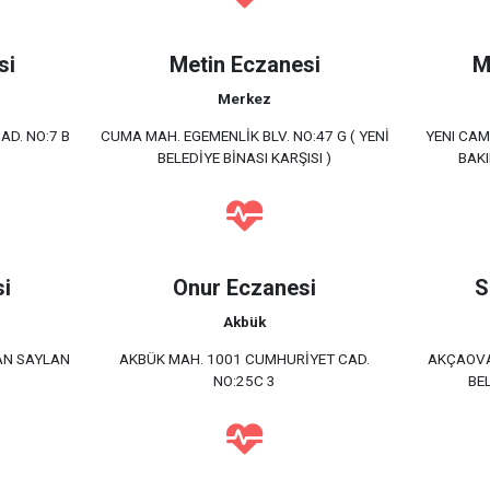
si
Metin Eczanesi
M
Merkez
AD. NO:7 B
CUMA MAH. EGEMENLİK BLV. NO:47 G ( YENİ
YENI CAM
BELEDİYE BİNASI KARŞISI )
BAKI
i
Onur Eczanesi
S
Akbük
KAN SAYLAN
AKBÜK MAH. 1001 CUMHURİYET CAD.
AKÇAOVA
NO:25C 3
BE