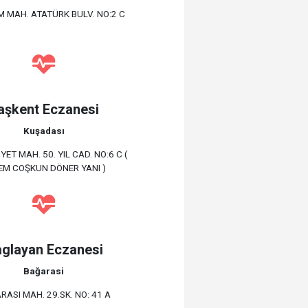
M MAH. ATATÜRK BULV. NO:2 C
aşkent Eczanesi
Kuşadası
ET MAH. 50. YIL CAD. NO:6 C (
EM COŞKUN DÖNER YANI )
glayan Eczanesi
Bağarasi
RASI MAH. 29.SK. NO: 41 A