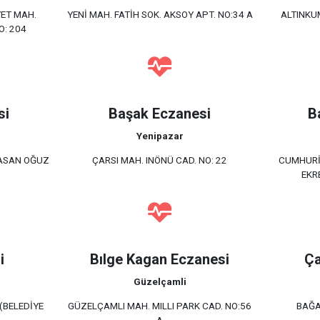
ET MAH.
YENİ MAH. FATİH SOK. AKSOY APT. NO:34 A
ALTINKU
O: 204
si
Başak Eczanesi
B
Yenipazar
HASAN OĞUZ
ÇARSI MAH. INÖNÜ CAD. NO: 22
CUMHURİY
EKR
i
Bılge Kagan Eczanesi
Ça
Güzelçamli
(BELEDİYE
GÜZELÇAMLI MAH. MILLI PARK CAD. NO:56
BAĞA
A