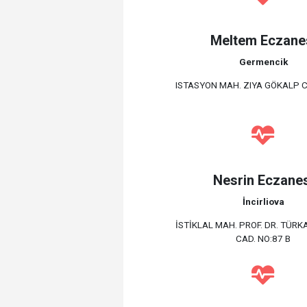
Meltem Eczane
Germencik
ISTASYON MAH. ZIYA GÖKALP C
Nesrin Eczanes
İncirliova
İSTİKLAL MAH. PROF. DR. TÜR
CAD. NO:87 B