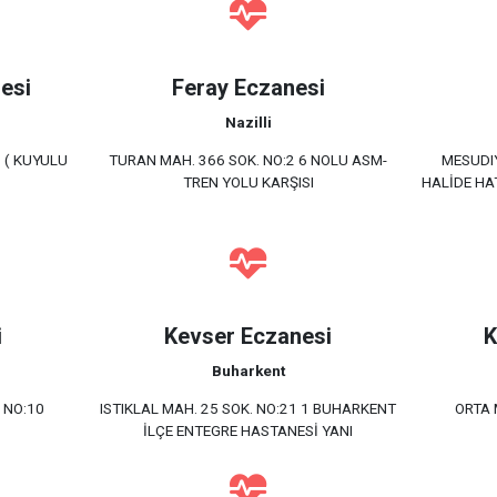
esi
Feray Eczanesi
Nazilli
 ( KUYULU
TURAN MAH. 366 SOK. NO:2 6 NOLU ASM-
MESUDIY
TREN YOLU KARŞISI
HALİDE HA
i
Kevser Eczanesi
K
Buharkent
 NO:10
ISTIKLAL MAH. 25 SOK. NO:21 1 BUHARKENT
ORTA 
İLÇE ENTEGRE HASTANESİ YANI