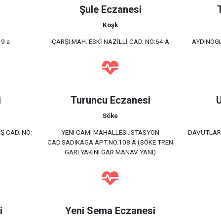
Şule Eczanesi
Köşk
19 a
ÇARŞI MAH. ESKİ NAZİLLİ CAD. NO:64 A
AYDINOGL
i
Turuncu Eczanesi
U
Söke
Ş CAD. NO:
YENI CAMI MAHALLESI.ISTASYON
DAVUTLAR 
CAD.SADIKAGA APT.NO.108 A (SÖKE TREN
GARI YAKINI GAR MANAV YANI)
i
Yeni Sema Eczanesi