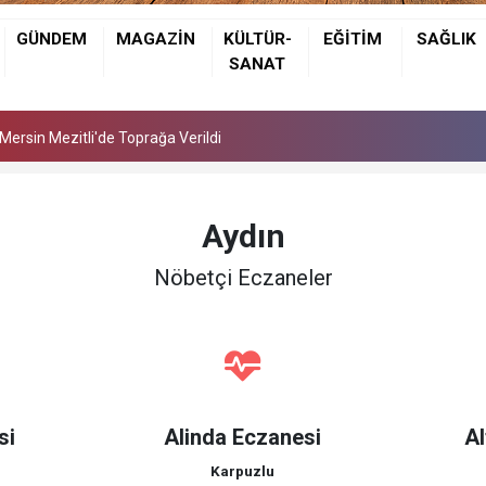
GÜNDEM
MAGAZİN
KÜLTÜR-
EĞİTİM
SAĞLIK
ersin Mezitli'de Toprağa Verildi
SANAT
ersin Mezitli'de Toprağa Verildi
ersin Mezitli'de Toprağa Verildi
Aydın
Nöbetçi Eczaneler
si
Alinda Eczanesi
Al
Karpuzlu