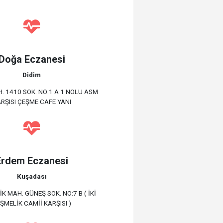
Doğa Eczanesi
Didim
. 1410 SOK. NO:1 A 1 NOLU ASM
RŞISI ÇEŞME CAFE YANI
Erdem Eczanesi
Kuşadası
K MAH. GÜNEŞ SOK. NO:7 B ( İKİ
ŞMELİK CAMİİ KARŞISI )