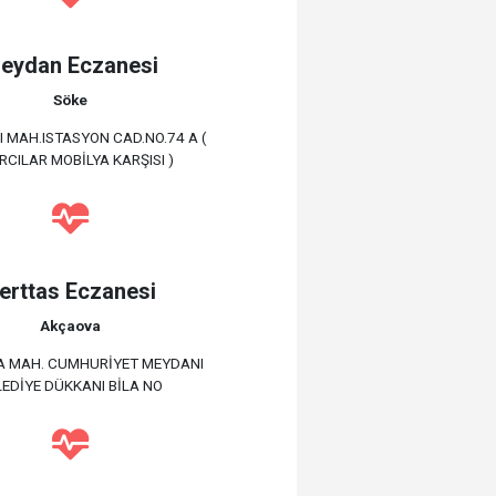
eydan Eczanesi
Söke
I MAH.ISTASYON CAD.NO.74 A (
RCILAR MOBİLYA KARŞISI )
erttas Eczanesi
Akçaova
 MAH. CUMHURİYET MEYDANI
LEDİYE DÜKKANI BİLA NO