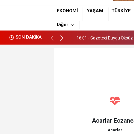
EKONOMİ
YAŞAM
TÜRKİYE
16:01 - Gazeteci Duygu Öksüz M
Diğer
16:01 - Gazeteci Duygu Öksüz M
SON DAKİKA
16:01 - Gazeteci Duygu Öksüz M
Acarlar Eczane
Acarlar