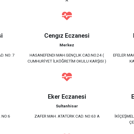
i
Cengız Eczanesi
Merkez
. NO: 7
HASANEFENDI MAH.GENÇLIK CAD.NO.24 (
EFELER MAH
CUMHURİYET İLKÖĞRETİM OKULU KARŞISI )
KA
Eker Eczanesi
Sultanhisar
 NO:6
ZAFER MAH. ATATÜRK CAD. NO:63 A
İKİÇEŞMELİ
ÇE