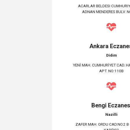
ACARLAR BELDESI CUMHURIY
ADNAN MENDERES BULV. N
Ankara Eczane
Didim
YENİ MAH. CUMHURİYET CAD. 
APT. NO:110B
Bengi Eczanes
Nazilli
ZAFER MAH. ORDU CAD.NO.2 B 
KARŞISI)