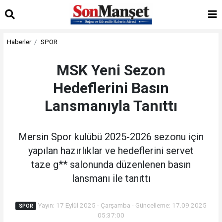
Haberler
SPOR
MSK Yeni Sezon
Hedeflerini Basın
Lansmanıyla Tanıttı
Mersin Spor kulübü 2025-2026 sezonu için
yapılan hazırlıklar ve hedeflerini servet
taze g** salonunda düzenlenen basın
lansmanı ile tanıttı
Yayın: 17 Eylül 2025 - Çarşamba - Güncelleme: 17.09.2025
SPOR
05:37:00