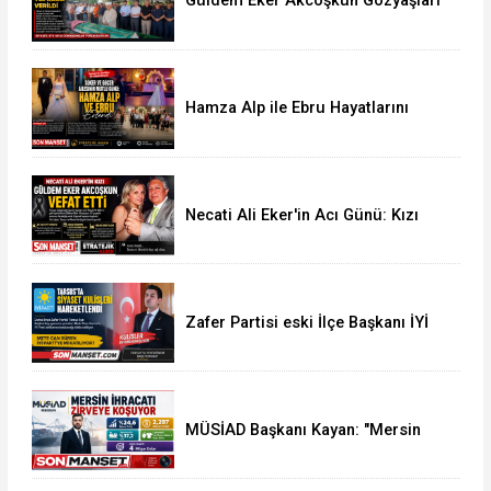
Güldem Eker Akcoşkun Gözyaşları
Arasında Son Yolculuğuna
Uğurlandı
Hamza Alp ile Ebru Hayatlarını
Birleştirdi
Necati Ali Eker'in Acı Günü: Kızı
Güldem Eker Akcoşkun Hayatını
Kaybetti
Zafer Partisi eski İlçe Başkanı İYİ
Parti'ye Transfer oldu
MÜSİAD Başkanı Kayan: "Mersin
İhracatı 7 Ayda 2,3 Milyar Doları
Aştı"