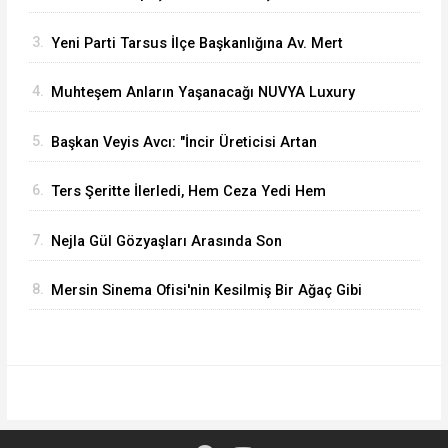
Atıldı
3.
Yeni Parti Tarsus İlçe Başkanlığına Av. Mert
Keleşoğlu Geliyor
4.
Muhteşem Anların Yaşanacağı NUVYA Luxury
Events Tarsus'ta Açıldı
5.
Başkan Veyis Avcı: "İncir Üreticisi Artan
Maliyetler Karşısında Eziliyor"
6.
Ters Şeritte İlerledi, Hem Ceza Yedi Hem
Ehliyetinden Oldu
7.
Nejla Gül Gözyaşları Arasında Son
Yolculuğuna Uğurlandı
8.
Mersin Sinema Ofisi'nin Kesilmiş Bir Ağaç Gibi
Filmi Oskar Yolunda