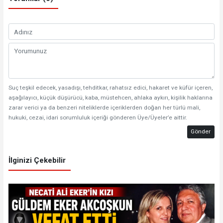
Suç teşkil edecek, yasadışı, tehditkar, rahatsız edici, hakaret ve küfür içeren,
aşağılayıcı, küçük düşürücü, kaba, müstehcen, ahlaka aykırı, kişilik haklarına
zarar verici ya da benzeri niteliklerde içeriklerden doğan her türlü mali,
hukuki, cezai, idari sorumluluk içeriği gönderen Üye/Üyeler’e aittir.
Gönder
İlginizi Çekebilir