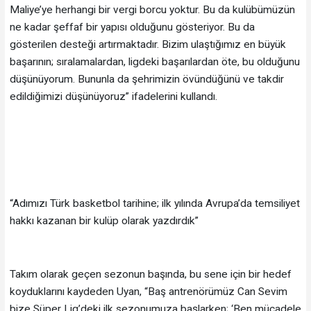
Maliye’ye herhangi bir vergi borcu yoktur. Bu da kulübümüzün
ne kadar şeffaf bir yapısı olduğunu gösteriyor. Bu da
gösterilen desteği artırmaktadır. Bizim ulaştığımız en büyük
başarının; sıralamalardan, ligdeki başarılardan öte, bu olduğunu
düşünüyorum. Bununla da şehrimizin övündüğünü ve takdir
edildiğimizi düşünüyoruz” ifadelerini kullandı.
“Adımızı Türk basketbol tarihine; ilk yılında Avrupa’da temsiliyet
hakkı kazanan bir kulüp olarak yazdırdık”
Takım olarak geçen sezonun başında, bu sene için bir hedef
koyduklarını kaydeden Uyan, “Baş antrenörümüz Can Sevim
bize Süper Lig’deki ilk sezonumuza başlarken; ‘Ben mücadele