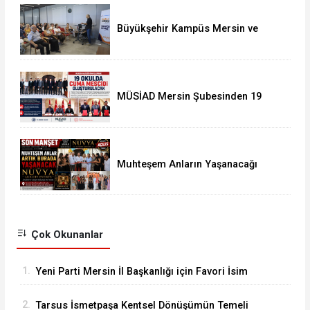
Büyükşehir Kampüs Mersin ve
Garaj Mersin'de Dönüşüm
Eğitimlerine Devam
MÜSİAD Mersin Şubesinden 19
Okula Mescid
Muhteşem Anların Yaşanacağı
NUVYA Luxury Events Tarsus'ta
Açıldı
Çok Okunanlar
1.
Yeni Parti Mersin İl Başkanlığı için Favori İsim
Eren Yücesoy
2.
Tarsus İsmetpaşa Kentsel Dönüşümün Temeli