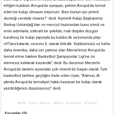
ettiğim kulübün Avrupa’da oynayan, şehrini Avrupa’da temsil
eden bir kulüp olmasını istiyorum. Bize bunun için yeterli
desteği verebilir misiniz?’ dedi. Kıymetli Kulüp Başkanımız
Berkay Üstündağ’dan ve mevcut hazirundan bunu istedi ve
emin adımlarla, istikrarlı bir şekilde, mali disiplini düzgün
kurulmuş bir kulüp yapısıyla bu kulübü ilk sezonunda play-
off’lara kalarak, sezonu 6. olarak bitirdik. Kulübümüzü ve hatta
daha önemlisi, daha üst çatımız olan Mersin’imizi Avrupa’da
temsil etme hakkını Basketbol Şampiyonlar Ligi’ne ön
elemesiz katılarak kazandık” dedi. Bu durumun Mersin’in
Avrupa’da tanıtımı açısından çok önemli bir başarı olarak Türk
basketbol tarihine geçtiğini ifade eden Uyan, “Adımızı, ilk
yılında Avrupa’da temsiliyet hakkı kazanan bir kulüp olarak
yazdırdığımızı düşünüyoruz” dedi.
#MSK
#Yeni
#Sezon
#Basın
#Lansman
#Tanıtım
Yorumlar (0)