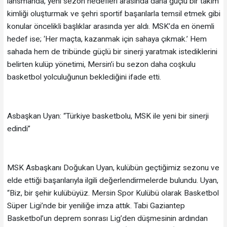
lansmanda, yeni sezon hedefleri arasında daha güçlü bir takım
kimliği oluşturmak ve şehri sportif başarılarla temsil etmek gibi
konular öncelikli başlıklar arasında yer aldı. MSK’da en önemli
hedef ise; ‘Her maçta, kazanmak için sahaya çıkmak.’ Hem
sahada hem de tribünde güçlü bir sinerji yaratmak istediklerini
belirten kulüp yönetimi, Mersin’i bu sezon daha coşkulu
basketbol yolculuğunun beklediğini ifade etti.
Asbaşkan Uyan: “Türkiye basketbolu, MSK ile yeni bir sinerji
edindi”
MSK Asbaşkanı Doğukan Uyan, kulübün geçtiğimiz sezonu ve
elde ettiği başarılarıyla ilgili değerlendirmelerde bulundu. Uyan,
“Biz, bir şehir kulübüyüz. Mersin Spor Kulübü olarak Basketbol
Süper Ligi’nde bir yeniliğe imza attık. Tabi Gaziantep
Basketbol’un deprem sonrası Lig’den düşmesinin ardından