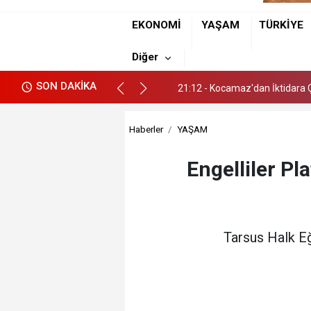
17:18 - Tarsus'ta bir kişi Evin
EKONOMİ
YAŞAM
TÜRKİYE
21:12 - Kocamaz'dan İktidara Ç
Diğer
17:18 - Tarsus'ta bir kişi Evin
SON DAKİKA
21:12 - Kocamaz'dan İktidara Ç
Haberler
YAŞAM
Engelliler Pl
Tarsus Halk Eğ