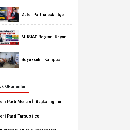
Akcoşkun Hayatını
Kaybetti
Zafer Partisi eski İlçe
Başkanı İYİ Parti'ye
Transfer oldu
MÜSİAD Başkanı Kayan:
"Mersin İhracatı 7 Ayda
2,3 Milyar Doları Aştı"
Büyükşehir Kampüs
Mersin ve Garaj
Mersin'de Dönüşüm
Eğitimlerine Devam
k Okunanlar
eni Parti Mersin İl Başkanlığı için
avori İsim Eren Yücesoy
eni Parti Tarsus İlçe
aşkanlığına Av. Mert Keleşoğlu