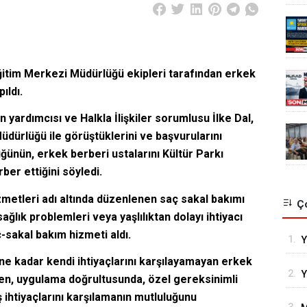
itim Merkezi Müdürlüğü ekipleri tarafından erkek
ıldı.
 yardımcısı ve Halkla İlişkiler sorumlusu İlke Dal,
üdürlüğü ile görüştüklerini ve başvurularını
ünün, erkek berberi ustalarını Kültür Parkı
ber ettiğini söyledi.
izmetleri adı altında düzenlenen saç sakal bakımı
Ço
ğlık problemleri veya yaşlılıktan dolayı ihtiyacı
-sakal bakım hizmeti aldı.
1.
Y
F
ne kadar kendi ihtiyaçlarını karşılayamayan erkek
2.
Y
ken, uygulama doğrultusunda, özel gereksinimli
B
ş ihtiyaçlarını karşılamanın mutluluğunu