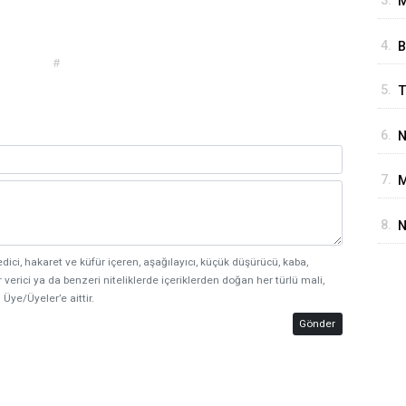
3.
M
G
N
4.
B
A
#
A
5.
T
E
Y
6.
N
S
7.
M
B
8.
N
G
edici, hakaret ve küfür içeren, aşağılayıcı, küçük düşürücü, kaba,
K
 verici ya da benzeri niteliklerde içeriklerden doğan her türlü mali,
 Üye/Üyeler’e aittir.
Gönder