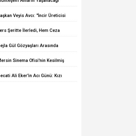
uhteşem Anların Yaşanacağı
eliyor
UVYA Luxury Events Tarsus'ta
aşkan Veyis Avcı: "İncir Üreticisi
çıldı
rtan Maliyetler Karşısında
ers Şeritte İlerledi, Hem Ceza
ziliyor"
edi Hem Ehliyetinden Oldu
ejla Gül Gözyaşları Arasında
on Yolculuğuna Uğurlandı
ersin Sinema Ofisi'nin Kesilmiş
ir Ağaç Gibi Filmi Oskar Yolunda
ecati Ali Eker'in Acı Günü: Kızı
üldem Eker Akcoşkun Hayatını
aybetti