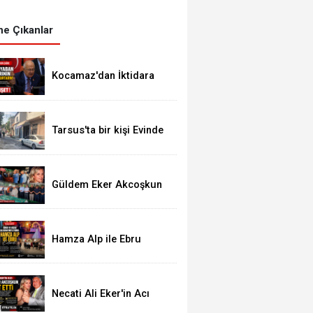
e Çıkanlar
Kocamaz'dan İktidara
Çağrı: "Üreticiyi Yaban
Domuzlarının
Gazabından Kurtarın"
Tarsus'ta bir kişi Evinde
Ölü Bulundu
Güldem Eker Akcoşkun
Gözyaşları Arasında Son
Yolculuğuna Uğurlandı
Hamza Alp ile Ebru
Hayatlarını Birleştirdi
Necati Ali Eker'in Acı
Günü: Kızı Güldem Eker