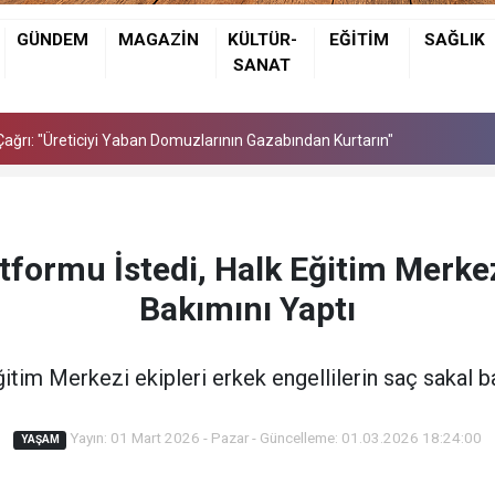
de Ölü Bulundu
GÜNDEM
MAGAZİN
KÜLTÜR-
EĞİTİM
SAĞLIK
ağrı: "Üreticiyi Yaban Domuzlarının Gazabından Kurtarın"
SANAT
de Ölü Bulundu
ağrı: "Üreticiyi Yaban Domuzlarının Gazabından Kurtarın"
atformu İstedi, Halk Eğitim Merkez
Bakımını Yaptı
itim Merkezi ekipleri erkek engellilerin saç sakal ba
Yayın: 01 Mart 2026 - Pazar - Güncelleme: 01.03.2026 18:24:00
YAŞAM