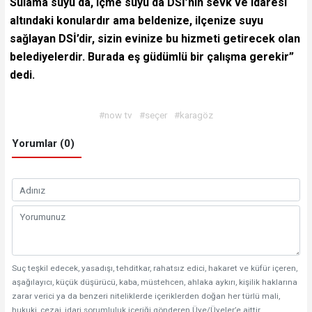
Sulama suyu da, içme suyu da DSİ’nin sevk ve idaresi
altındaki konulardır ama beldenize, ilçenize suyu
sağlayan DSİ’dir, sizin evinize bu hizmeti getirecek olan
belediyelerdir. Burada eş güdümlü bir çalışma gerekir”
dedi.
#now tv
#seçer
#karagöz
Yorumlar (0)
Suç teşkil edecek, yasadışı, tehditkar, rahatsız edici, hakaret ve küfür içeren,
aşağılayıcı, küçük düşürücü, kaba, müstehcen, ahlaka aykırı, kişilik haklarına
zarar verici ya da benzeri niteliklerde içeriklerden doğan her türlü mali,
hukuki, cezai, idari sorumluluk içeriği gönderen Üye/Üyeler’e aittir.