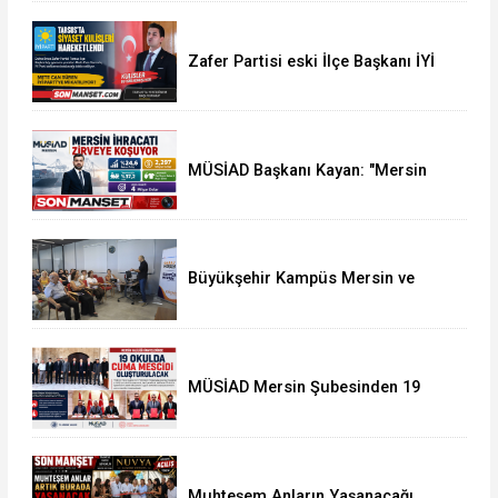
Zafer Partisi eski İlçe Başkanı İYİ
Parti'ye Transfer oldu
MÜSİAD Başkanı Kayan: "Mersin
İhracatı 7 Ayda 2,3 Milyar Doları
Aştı"
Büyükşehir Kampüs Mersin ve
Garaj Mersin'de Dönüşüm
Eğitimlerine Devam
MÜSİAD Mersin Şubesinden 19
Okula Mescid
Muhteşem Anların Yaşanacağı