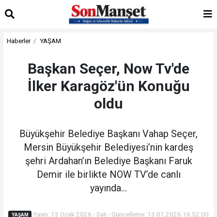
Haberler
YAŞAM
Başkan Seçer, Now Tv'de
İlker Karagöz'ün Konuğu
oldu
Büyükşehir Belediye Başkanı Vahap Seçer,
Mersin Büyükşehir Belediyesi’nin kardeş
şehri Ardahan’ın Belediye Başkanı Faruk
Demir ile birlikte NOW TV’de canlı
yayında...
Yayın: 13 Ocak 2026 - Salı - Güncelleme: 13.01.2026 16:52:00
YAŞAM