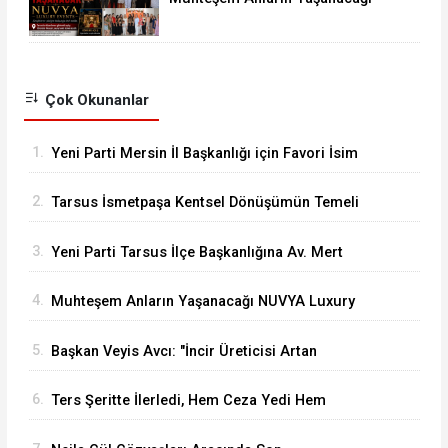
NUVYA Luxury Events Tarsus'ta
Açıldı
Çok Okunanlar
1.
Yeni Parti Mersin İl Başkanlığı için Favori İsim
Eren Yücesoy
2.
Tarsus İsmetpaşa Kentsel Dönüşümün Temeli
Atıldı
3.
Yeni Parti Tarsus İlçe Başkanlığına Av. Mert
Keleşoğlu Geliyor
4.
Muhteşem Anların Yaşanacağı NUVYA Luxury
Events Tarsus'ta Açıldı
5.
Başkan Veyis Avcı: "İncir Üreticisi Artan
Maliyetler Karşısında Eziliyor"
6.
Ters Şeritte İlerledi, Hem Ceza Yedi Hem
Ehliyetinden Oldu