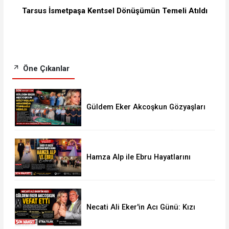
Tarsus İsmetpaşa Kentsel Dönüşümün Temeli Atıldı
Öne Çıkanlar
Güldem Eker Akcoşkun Gözyaşları
Arasında Son Yolculuğuna
Uğurlandı
Hamza Alp ile Ebru Hayatlarını
Birleştirdi
Necati Ali Eker'in Acı Günü: Kızı
Güldem Eker Akcoşkun Hayatını
Kaybetti