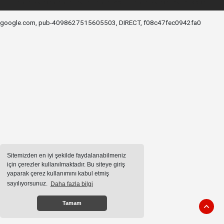
haber yazılımı
haber paketi
haber scripti
haber yazılım
haber script
google.com, pub-4098627515605503, DIRECT, f08c47fec0942fa0
Sitemizden en iyi şekilde faydalanabilmeniz
için çerezler kullanılmaktadır. Bu siteye giriş
yaparak çerez kullanımını kabul etmiş
sayılıyorsunuz.
Daha fazla bilgi
Tamam