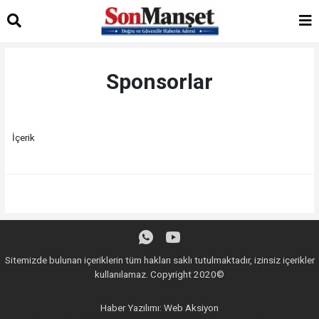
Sponsorlar
İçerik
Sitemizde bulunan içeriklerin tüm hakları saklı tutulmaktadır, izinsiz içerikler
kullanılamaz. Copyright 2020©
Haber Yazılımı:
Web Aksiyon