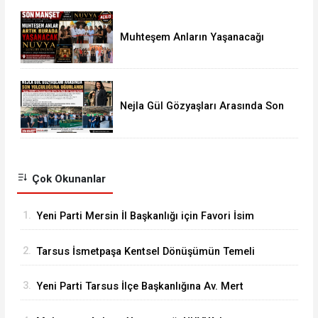
Muhteşem Anların Yaşanacağı
NUVYA Luxury Events Tarsus'ta
Açıldı
Nejla Gül Gözyaşları Arasında Son
Yolculuğuna Uğurlandı
Çok Okunanlar
1.
Yeni Parti Mersin İl Başkanlığı için Favori İsim
Eren Yücesoy
2.
Tarsus İsmetpaşa Kentsel Dönüşümün Temeli
Atıldı
3.
Yeni Parti Tarsus İlçe Başkanlığına Av. Mert
Keleşoğlu Geliyor