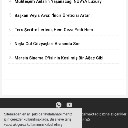
4.
Muhteşem Anların Yaşanacağı NUVYA Luxury
Events Tarsus'ta Açıldı
5.
Başkan Veyis Avcı: "İncir Üreticisi Artan
Maliyetler Karşısında Eziliyor"
6.
Ters Şeritte İlerledi, Hem Ceza Yedi Hem
Ehliyetinden Oldu
7.
Nejla Gül Gözyaşları Arasında Son
Yolculuğuna Uğurlandı
8.
Mersin Sinema Ofisi'nin Kesilmiş Bir Ağaç Gibi
Filmi Oskar Yolunda
Sitemizde bulunan içeriklerin tüm hakları saklı tutulmaktadır, izinsiz içerikler
Sitemizden en iyi şekilde faydalanabilmeniz
için çerezler kullanılmaktadır. Bu siteye giriş
kullanılamaz. Copyright 2020©
yaparak çerez kullanımını kabul etmiş