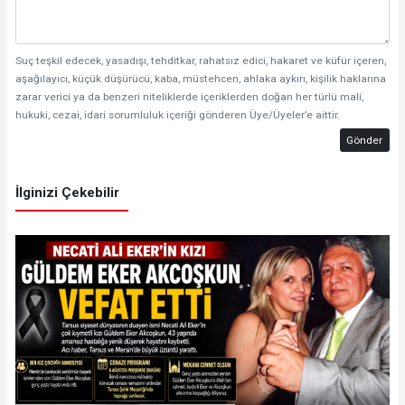
Suç teşkil edecek, yasadışı, tehditkar, rahatsız edici, hakaret ve küfür içeren,
aşağılayıcı, küçük düşürücü, kaba, müstehcen, ahlaka aykırı, kişilik haklarına
zarar verici ya da benzeri niteliklerde içeriklerden doğan her türlü mali,
hukuki, cezai, idari sorumluluk içeriği gönderen Üye/Üyeler’e aittir.
Gönder
İlginizi Çekebilir