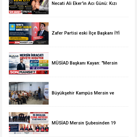
Necati Ali Eker'in Acı Günü: Kızı
Güldem Eker Akcoşkun Hayatını
Kaybetti
Zafer Partisi eski İlçe Başkanı İYİ
Parti'ye Transfer oldu
MÜSİAD Başkanı Kayan: "Mersin
İhracatı 7 Ayda 2,3 Milyar Doları
Aştı"
Büyükşehir Kampüs Mersin ve
Garaj Mersin'de Dönüşüm
Eğitimlerine Devam
MÜSİAD Mersin Şubesinden 19
Okula Mescid