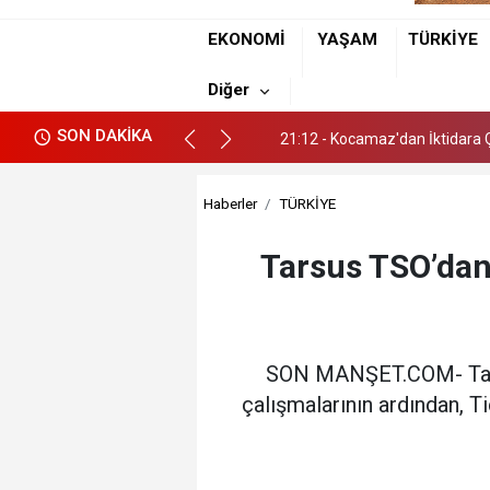
EKONOMİ
YAŞAM
TÜRKİYE
17:18 - Tarsus'ta bir kişi Evin
Diğer
21:12 - Kocamaz'dan İktidara Ç
SON DAKİKA
17:18 - Tarsus'ta bir kişi Evin
21:12 - Kocamaz'dan İktidara Ç
Haberler
TÜRKİYE
Tarsus TSO’dan 
SON MANŞET.COM- Tarsus
çalışmalarının ardından, T