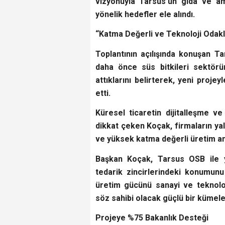
vizyonuyla Tarsus’un gıda ve am
yönelik hedefler ele alındı.
“Katma Değerli ve Teknoloji Odakl
Toplantının açılışında konuşan 
daha önce süs bitkileri sektörü
attıklarını belirterek, yeni projey
etti.
Küresel ticaretin dijitalleşme v
dikkat çeken Koçak, firmaların yal
ve yüksek katma değerli üretim anl
Başkan Koçak, Tarsus OSB ile yü
tedarik zincirlerindeki konumunu
üretim gücünü sanayi ve teknoloji
söz sahibi olacak güçlü bir kümel
Projeye %75 Bakanlık Desteği