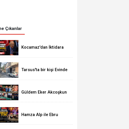
e Çıkanlar
Kocamaz'dan İktidara
Çağrı: "Üreticiyi Yaban
Domuzlarının
Gazabından Kurtarın"
Tarsus'ta bir kişi Evinde
Ölü Bulundu
Güldem Eker Akcoşkun
Gözyaşları Arasında Son
Yolculuğuna Uğurlandı
Hamza Alp ile Ebru
Hayatlarını Birleştirdi