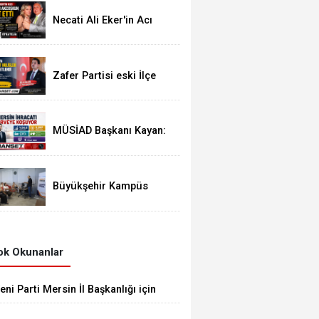
Necati Ali Eker'in Acı
Günü: Kızı Güldem Eker
Akcoşkun Hayatını
Kaybetti
Zafer Partisi eski İlçe
Başkanı İYİ Parti'ye
Transfer oldu
MÜSİAD Başkanı Kayan:
"Mersin İhracatı 7 Ayda
2,3 Milyar Doları Aştı"
Büyükşehir Kampüs
Mersin ve Garaj
Mersin'de Dönüşüm
Eğitimlerine Devam
k Okunanlar
eni Parti Mersin İl Başkanlığı için
avori İsim Eren Yücesoy