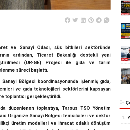
et ve Sanayi Odası, süs bitkileri sektöründe
ının ardından, Ticaret Bakanlığı destekli yeni
liştirilmesi (UR-GE) Projesi ile gıda ve tarım
elenme süreci başlattı.
Sanayi Bölgesi koordinasyonunda işlenmiş gıda,
temleri ve gıda teknolojileri sektörlerini kapsayan
e toplantısı gerçekleştirildi.
Ço
da düzenlenen toplantıya, Tarsus TSO Yönetim
sus Organize Sanayi Bölgesi temsilcileri ve sektör
1.
Y
enilikçi üretim modelleri ve ihracat odaklı dönüşüm
F