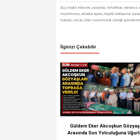
Suç teşkil edecek, yasadışı, tehditkar, rahatsız 
müstehcen, ahlaka aykırı, kişilik haklarına zarar
hukuki, cezai, idari sorumluluk içeriği gönderen
İlginizi Çekebilir
Güldem Eker Akcoşkun Gözyaşl
Arasında Son Yolculuğuna Uğurl