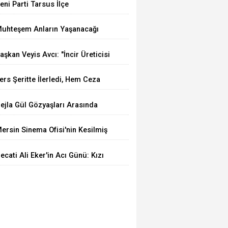
eni Parti Tarsus İlçe
aşkanlığına Av. Mert Keleşoğlu
uhteşem Anların Yaşanacağı
eliyor
UVYA Luxury Events Tarsus'ta
aşkan Veyis Avcı: "İncir Üreticisi
çıldı
rtan Maliyetler Karşısında
ers Şeritte İlerledi, Hem Ceza
ziliyor"
edi Hem Ehliyetinden Oldu
ejla Gül Gözyaşları Arasında
on Yolculuğuna Uğurlandı
ersin Sinema Ofisi'nin Kesilmiş
ir Ağaç Gibi Filmi Oskar Yolunda
ecati Ali Eker'in Acı Günü: Kızı
üldem Eker Akcoşkun Hayatını
aybetti