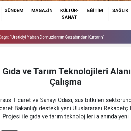
GÜNDEM
MAGAZİN
KÜLTÜR-
EĞİTİM
SAĞLIK
de Ölü Bulundu
SANAT
ağrı: "Üreticiyi Yaban Domuzlarının Gazabından Kurtarın"
de Ölü Bulundu
ağrı: "Üreticiyi Yaban Domuzlarının Gazabından Kurtarın"
Gıda ve Tarım Teknolojileri Ala
Çalışma
 Ticaret ve Sanayi Odası, süs bitkileri sektörü
icaret Bakanlığı destekli yeni Uluslararası Rekabetçil
Projesi ile gıda ve tarım teknolojileri alanında yeni