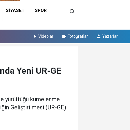
SİYASET
SPOR
Videolar
Fotoğraflar
Yazarlar
nında Yeni UR-GE
nde yürüttüğü kümelenme
iğin Geliştirilmesi (UR-GE)