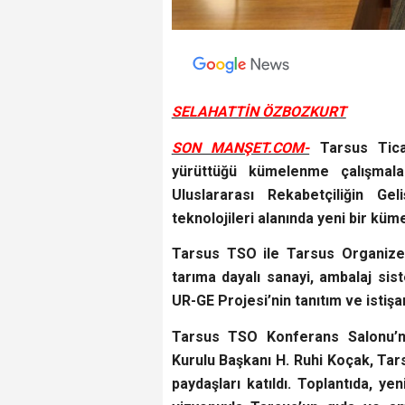
SELAHATTİN ÖZBOZKURT
SON MANŞET.COM-
Tarsus Ticar
yürüttüğü kümelenme çalışmalar
Uluslararası Rekabetçiliğin Ge
teknolojileri alanında yeni bir küm
Tarsus TSO ile Tarsus Organize 
tarıma dayalı sanayi, ambalaj sis
UR-GE Projesi’nin tanıtım ve istişar
Tarsus TSO Konferans Salonu’n
Kurulu Başkanı H. Ruhi Koçak, Tar
paydaşları katıldı. Toplantıda, y