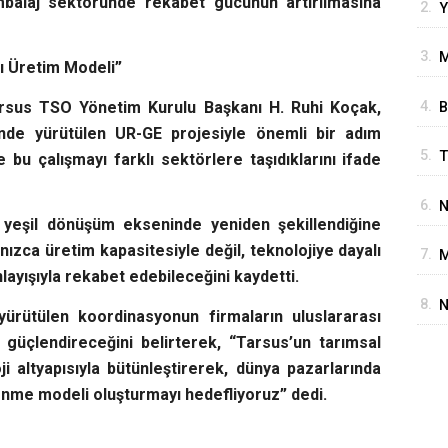
balaj sektöründe rekabet gücünün artırılmasına
2.
Y
B
3.
M
G
ı Üretim Modeli”
N
Tarsus TSO Yönetim Kurulu Başkanı H. Ruhi Koçak,
4.
B
A
nde yürütülen UR-GE projesiyle önemli bir adım
A
5.
T
le bu çalışmayı farklı sektörlere taşıdıklarını ifade
E
Y
6.
N
e yeşil dönüşüm ekseninde yeniden şekillendiğine
S
nızca üretim kapasitesiyle değil, teknolojiye dayalı
7.
M
ayışıyla rekabet edebileceğini kaydetti.
B
8.
N
rütülen koordinasyonun firmaların uluslararası
G
 güçlendireceğini belirterek, “Tarsus’un tarımsal
K
 altyapısıyla bütünleştirerek, dünya pazarlarında
enme modeli oluşturmayı hedefliyoruz” dedi.