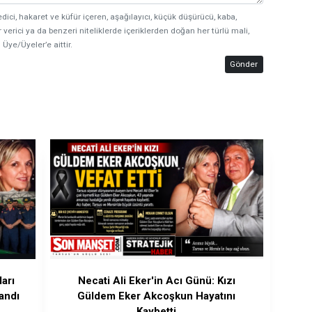
edici, hakaret ve küfür içeren, aşağılayıcı, küçük düşürücü, kaba,
 verici ya da benzeri niteliklerde içeriklerden doğan her türlü mali,
 Üye/Üyeler’e aittir.
Gönder
arı
Necati Ali Eker'in Acı Günü: Kızı
andı
Güldem Eker Akcoşkun Hayatını
Kaybetti