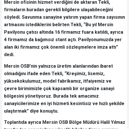
Mersin ofisinin hizmet verdiğini de aktaran Tekli,
firmaların buradan gerekli bilgilere ulaşabileceğini
söyledi. Savunma sanayine yatırım yapan firma sayısının
artmasını istediklerini belirten Tekli, “Bu yıl Mersin
Pavilyonu çatısı altında 16 firmamız fuara katıldı, ayrıca
4 firmamız da bağımsız stant açtı. Pavilyonumuzda yer
alan iki firmamız çok önemli sözleşmelere imza attı”
dedi.
Mersin OSB’nin yalnızca üretim alanlarından ibaret
olmadığını ifade eden Tekli, “Kreşimiz, lisemiz,
yüksekokulumuz, model fabrikamız, itfaiyemiz ve
çevre birimimizle çok kapsamlı bir organize sanayi
bölgesini yönetiyoruz. Burada tek amacımız
sanayicilerimize en iyi hizmeti kesintisiz ve hızlı şekilde
ulaştırmak” diye konuştu.
Toplantıda ayrıca Mersin OSB Bölge Müdürü Halil Yılmaz