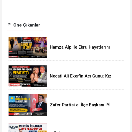
Öne Çıkanlar
Hamza Alp ile Ebru Hayatlarını
Birleştirdi
Necati Ali Eker'in Acı Günü: Kızı
Güldem Eker Akcoşkun Hayatını
Kaybetti
Zafer Partisi e. İlçe Başkanı İYİ
Parti Yolunda