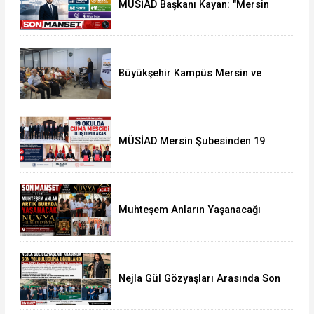
MÜSİAD Başkanı Kayan: "Mersin
İhracatı 7 Ayda 2,3 Milyar Doları
Aştı"
Büyükşehir Kampüs Mersin ve
Garaj Mersin'de Dönüşüm
Eğitimlerine Devam
MÜSİAD Mersin Şubesinden 19
Okula Mescid
Muhteşem Anların Yaşanacağı
NUVYA Luxury Events Tarsus'ta
Açıldı
Nejla Gül Gözyaşları Arasında Son
Yolculuğuna Uğurlandı