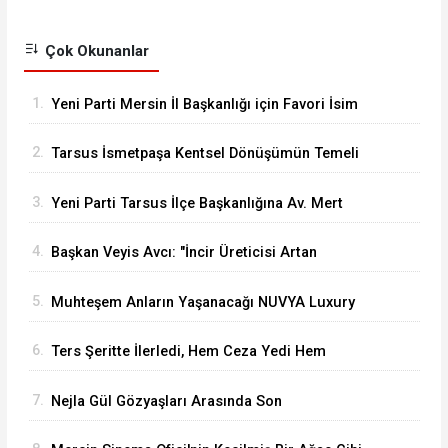
Çok Okunanlar
1.
Yeni Parti Mersin İl Başkanlığı için Favori İsim
Eren Yücesoy
2.
Tarsus İsmetpaşa Kentsel Dönüşümün Temeli
Atıldı
3.
Yeni Parti Tarsus İlçe Başkanlığına Av. Mert
Keleşoğlu Geliyor
4.
Başkan Veyis Avcı: "İncir Üreticisi Artan
Maliyetler Karşısında Eziliyor"
5.
Muhteşem Anların Yaşanacağı NUVYA Luxury
Events Tarsus'ta Açıldı
6.
Ters Şeritte İlerledi, Hem Ceza Yedi Hem
Ehliyetinden Oldu
7.
Nejla Gül Gözyaşları Arasında Son
Yolculuğuna Uğurlandı