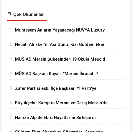
Çok Okunanlar
1.
Muhteşem Anların Yaşanacağı NUVYA Luxury
Events Tarsus'ta Açıldı
2.
Necati Ali Eker'in Acı Günü: Kızı Güldem Eker
Akcoşkun Hayatını Kaybetti
3.
MÜSİAD Mersin Şubesinden 19 Okula Mescid
4.
MÜSİAD Başkanı Kayan: "Mersin İhracatı 7
Ayda 2,3 Milyar Doları Aştı"
5.
Zafer Partisi eski İlçe Başkanı İYİ Parti'ye
Transfer oldu
6.
Büyükşehir Kampüs Mersin ve Garaj Mersin'de
Dönüşüm Eğitimlerine Devam
7.
Hamza Alp ile Ebru Hayatlarını Birleştirdi
8.