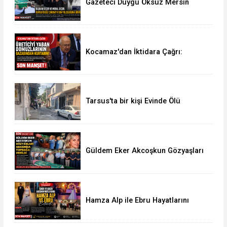
Gazeteci Duygu Öksüz Mersin
Mezitli'de Toprağa Verildi
Kocamaz'dan İktidara Çağrı:
"Üreticiyi Yaban Domuzlarının
Gazabından Kurtarın"
Tarsus'ta bir kişi Evinde Ölü
Bulundu
Güldem Eker Akcoşkun Gözyaşları
Arasında Son Yolculuğuna
Uğurlandı
Hamza Alp ile Ebru Hayatlarını
Birleştirdi