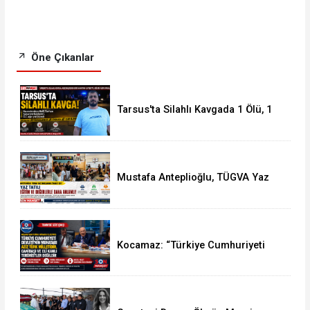
Öne Çıkanlar
Tarsus'ta Silahlı Kavgada 1 Ölü, 1
Yaralı
Mustafa Anteplioğlu, TÜGVA Yaz
Okulları'nı Ziyaret Etti
Kocamaz: “Türkiye Cumhuriyeti
Devleti’nin Muhatabı Aziz Türk
Milletidir”