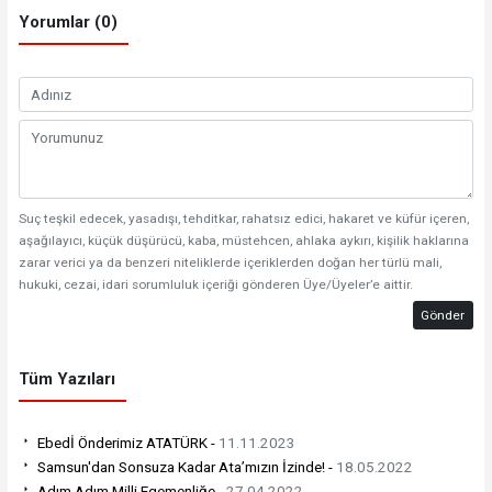
Yorumlar (0)
Suç teşkil edecek, yasadışı, tehditkar, rahatsız edici, hakaret ve küfür içeren,
aşağılayıcı, küçük düşürücü, kaba, müstehcen, ahlaka aykırı, kişilik haklarına
zarar verici ya da benzeri niteliklerde içeriklerden doğan her türlü mali,
hukuki, cezai, idari sorumluluk içeriği gönderen Üye/Üyeler’e aittir.
Gönder
Tüm Yazıları
Ebedİ Önderimiz ATATÜRK -
11.11.2023
Samsun'dan Sonsuza Kadar Ata’mızın İzinde! -
18.05.2022
Adım Adım Milli Egemenliğe -
27.04.2022