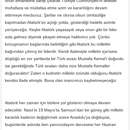
onun emanetine sahip çıkarak Türkiye Cumhuriyeti’ni ilelebet
muhafaza ve müdafaa etme azim ve kararlılığını devam
ettirmeye mecburuz. Şartlar ne olursa olsun ümitsizliğe
kapılmadan Atatürk’ün açtığı yolda, gösterdiği hedefe azimle
yürüyeceğiz. Keşke Atatürk yaşasaydı veya onun gibi bir lider
asla gelmez diyerek şikayet etmeye hakkımız yok. Çünkü
konuşmamın başlarında belirttiğim gibi Atatürk bu millettin
bağrından çıkmış bir liderdir. Kendi ifadesiyle milletin içerisine
düştüğü en zor şartlarda bir Türk anası Mustafa Kemal’i doğurdu
ise gerektiğinde Türk anaları daha nice Mustafa Kemaller
doğuracaktır! Zaten o kudretin milletin özünde olduğunu Atatürk
kendisi ifade etmiştir. Buna olan inancımızı kaybetmeyeceğiz.
Atatürk her zaman için bizlere yol gösterici olmaya devam
edecektir. Nasıl ki 19 Mayıs’ta Samsun’dan bir güneş gibi milletin
karanlık kaderini değiştirmek üzere Anadolu’ya doğduysa,
bugünlerde aslında ben yanınızdayım dercesine her Haziran