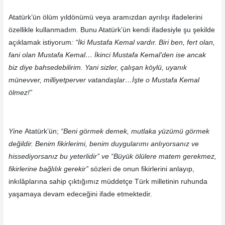
Atatürk’ün ölüm yıldönümü veya aramızdan ayrılışı ifadelerini
özellikle kullanmadım. Bunu Atatürk’ün kendi ifadesiyle şu şekilde
açıklamak istiyorum
: “İki Mustafa Kemal vardır. Biri ben, fert olan,
fani olan Mustafa Kemal… İkinci Mustafa Kemal’den ise ancak
biz diye bahsedebilirim. Yani sizler, çalışan köylü, uyanık
münevver, milliyetperver vatandaşlar…İşte o Mustafa Kemal
ölmez!”
Yine
Atatürk’ün;
“Beni görmek demek, mutlaka yüzümü görmek
değildir. Benim fikirlerimi, benim duygularımı anlıyorsanız ve
hissediyorsanız bu yeterlidir”
ve “Büyük ölülere matem gerekmez,
fikirlerine bağlılık gerekir”
sözleri de onun fikirlerini anlayıp,
inkılâplarına sahip çıktığımız müddetçe Türk milletinin ruhunda
yaşamaya devam edeceğini ifade etmektedir.