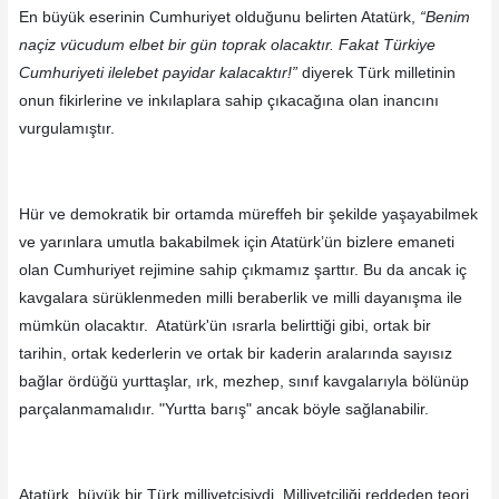
En büyük eserinin Cumhuriyet olduğunu belirten Atatürk,
“Benim
naçiz vücudum elbet bir gün toprak olacaktır. Fakat Türkiye
Cumhuriyeti ilelebet payidar kalacaktır!”
diyerek Türk milletinin
onun fikirlerine ve inkılaplara sahip çıkacağına olan inancını
vurgulamıştır.
Hür ve demokratik bir ortamda müreffeh bir şekilde yaşayabilmek
ve yarınlara umutla bakabilmek için Atatürk’ün bizlere emaneti
olan Cumhuriyet rejimine sahip çıkmamız şarttır. Bu da ancak iç
kavgalara sürüklenmeden milli beraberlik ve milli dayanışma ile
mümkün olacaktır. Atatürk'ün ısrarla belirttiği gibi, ortak bir
tarihin, ortak kederlerin ve ortak bir kaderin aralarında sayısız
bağlar ördüğü yurttaşlar, ırk, mezhep, sınıf kavgalarıyla bölünüp
parçalanmamalıdır. "Yurtta barış" ancak böyle sağlanabilir.
Atatürk, büyük bir Türk milliyetçisiydi. Milliyetçiliği reddeden teori