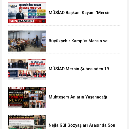
MÜSİAD Başkanı Kayan: "Mersin
İhracatı 7 Ayda 2,3 Milyar Doları
Aştı"
Büyükşehir Kampüs Mersin ve
Garaj Mersin'de Dönüşüm
Eğitimlerine Devam
MÜSİAD Mersin Şubesinden 19
Okula Mescid
Muhteşem Anların Yaşanacağı
NUVYA Luxury Events Tarsus'ta
Açıldı
Nejla Gül Gözyaşları Arasında Son