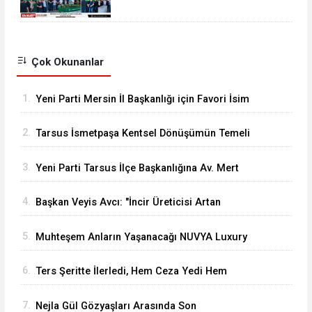
Yolculuğuna Uğurlandı
Çok Okunanlar
1.
Yeni Parti Mersin İl Başkanlığı için Favori İsim
Eren Yücesoy
2.
Tarsus İsmetpaşa Kentsel Dönüşümün Temeli
Atıldı
3.
Yeni Parti Tarsus İlçe Başkanlığına Av. Mert
Keleşoğlu Geliyor
4.
Başkan Veyis Avcı: "İncir Üreticisi Artan
Maliyetler Karşısında Eziliyor"
5.
Muhteşem Anların Yaşanacağı NUVYA Luxury
Events Tarsus'ta Açıldı
6.
Ters Şeritte İlerledi, Hem Ceza Yedi Hem
Ehliyetinden Oldu
7.
Nejla Gül Gözyaşları Arasında Son