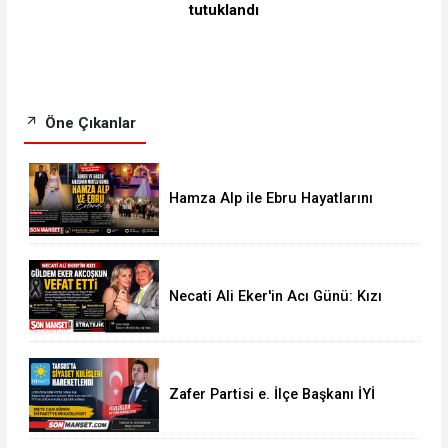
tutuklandı
Öne Çıkanlar
Hamza Alp ile Ebru Hayatlarını
Birleştirdi
Necati Ali Eker'in Acı Günü: Kızı
Güldem Eker Akcoşkun Hayatını
Kaybetti
Zafer Partisi e. İlçe Başkanı İYİ
Parti Yolunda