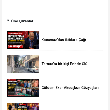
Öne Çıkanlar
Kocamaz'dan İktidara Çağrı:
"Üreticiyi Yaban Domuzlarının
Gazabından Kurtarın"
Tarsus'ta bir kişi Evinde Ölü
Bulundu
Güldem Eker Akcoşkun Gözyaşları
Arasında Son Yolculuğuna
Uğurlandı