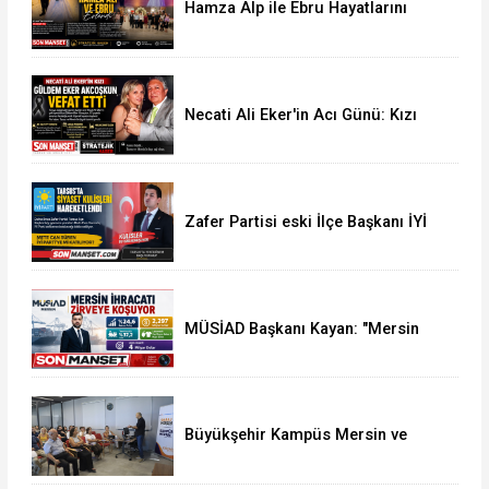
Hamza Alp ile Ebru Hayatlarını
Birleştirdi
Necati Ali Eker'in Acı Günü: Kızı
Güldem Eker Akcoşkun Hayatını
Kaybetti
Zafer Partisi eski İlçe Başkanı İYİ
Parti'ye Transfer oldu
MÜSİAD Başkanı Kayan: "Mersin
İhracatı 7 Ayda 2,3 Milyar Doları
Aştı"
Büyükşehir Kampüs Mersin ve
Garaj Mersin'de Dönüşüm
Eğitimlerine Devam