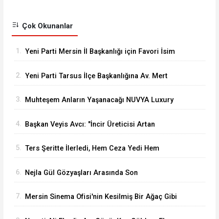
Çok Okunanlar
1.
Yeni Parti Mersin İl Başkanlığı için Favori İsim
Eren Yücesoy
2.
Yeni Parti Tarsus İlçe Başkanlığına Av. Mert
Keleşoğlu Geliyor
3.
Muhteşem Anların Yaşanacağı NUVYA Luxury
Events Tarsus'ta Açıldı
4.
Başkan Veyis Avcı: "İncir Üreticisi Artan
Maliyetler Karşısında Eziliyor"
5.
Ters Şeritte İlerledi, Hem Ceza Yedi Hem
Ehliyetinden Oldu
6.
Nejla Gül Gözyaşları Arasında Son
Yolculuğuna Uğurlandı
7.
Mersin Sinema Ofisi'nin Kesilmiş Bir Ağaç Gibi
Filmi Oskar Yolunda