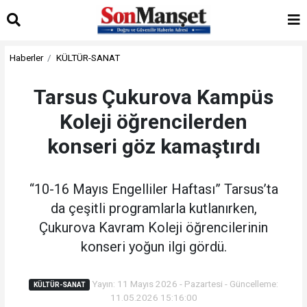
Haberler
KÜLTÜR-SANAT
Tarsus Çukurova Kampüs
Koleji öğrencilerden
konseri göz kamaştırdı
“10-16 Mayıs Engelliler Haftası” Tarsus’ta
da çeşitli programlarla kutlanırken,
Çukurova Kavram Koleji öğrencilerinin
konseri yoğun ilgi gördü.
Yayın: 11 Mayıs 2026 - Pazartesi - Güncelleme:
KÜLTÜR-SANAT
11.05.2026 15:16:00