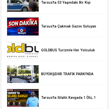
Tarsus'ta 53 Yaşındaki Bir Kişi
Evinde Ölü Bulundu
Tarsus'ta Çakmak Gazını Soluyan
Çocuk Öldü
GOLDBUS Turizmle Her Yolculuk
Yeni Bir Keşif
BÜYÜKŞEHİR TRAFİK PARKI’NDA
ÇOCUKLAR HEM EĞLENDİ HEM
ÖĞRENDİ
Tarsus'ta Silahlı Kavgada 1 Ölü, 1
Yaralı