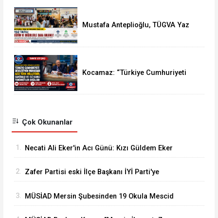
Mustafa Anteplioğlu, TÜGVA Yaz
Okulları'nı Ziyaret Etti
Kocamaz: “Türkiye Cumhuriyeti
Devleti’nin Muhatabı Aziz Türk
Milletidir”
Çok Okunanlar
1.
Necati Ali Eker'in Acı Günü: Kızı Güldem Eker
Akcoşkun Hayatını Kaybetti
2.
Zafer Partisi eski İlçe Başkanı İYİ Parti'ye
Transfer oldu
3.
MÜSİAD Mersin Şubesinden 19 Okula Mescid