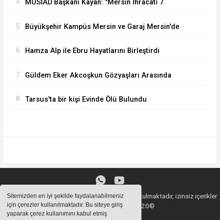
4.
MÜSİAD Başkanı Kayan: "Mersin İhracatı 7
Ayda 2,3 Milyar Doları Aştı"
5.
Büyükşehir Kampüs Mersin ve Garaj Mersin'de
Dönüşüm Eğitimlerine Devam
6.
Hamza Alp ile Ebru Hayatlarını Birleştirdi
7.
Güldem Eker Akcoşkun Gözyaşları Arasında
Son Yolculuğuna Uğurlandı
8.
Tarsus'ta bir kişi Evinde Ölü Bulundu
Sitemizde bulunan içeriklerin tüm hakları saklı tutulmaktadır, izinsiz içerikler
Sitemizden en iyi şekilde faydalanabilmeniz
için çerezler kullanılmaktadır. Bu siteye giriş
kullanılamaz. Copyright 2020©
yaparak çerez kullanımını kabul etmiş