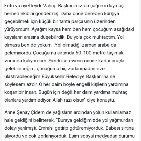
kötü vaziyetteydi. Vahap Başkanımız da çağrımı duymuş,
hemen ekibini göndermiş. Daha önce dereden karşıya
geçebilmek için küçük bir tahta parçasının üzerinden
yürüyordum. Ayağım kaysa hem ben hem çocuğum aşağıdaki
kayaların arasına düşebilirdik. Bu yola çok muhtaçtım. Yol
olmasa ben de yokum…Yol olmadığı zaman araba da
gelemiyordu. Çocuğumu sırtımda 50-100 metre taşımak
zorunda kalıyordum. Şimdi ise evimin önüne kadar araçla
gelebileceğim, çocuğumu hiç zorlanmadan eve
ulaştırabileceğim Büyükşehir Belediye Başkanı’na ne
söylesem azdır. O her daim böyle engelli kişilerin yardımına
koşan bir insan. Bugün için değil, her daim yardıma muhtaç
olanlara yardım ediyor. Allah razı olsun” diye konuştu.
Anne Şenay Çidem de yağışların ardından yolun kullanılamaz
hale geldiğini belirterek, “Buraya geldiğimizde yol yağmurdan
dolayı yarılmıştı. Emrah’ı getirip götüremiyorduk. Babası sırtına
alıyordu ve çok zorlanıyorduk. Eşim sosyal medyadan durumu