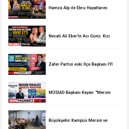
Hamza Alp ile Ebru Hayatlarını
Birleştirdi
Necati Ali Eker'in Acı Günü: Kızı
Güldem Eker Akcoşkun Hayatını
Kaybetti
Zafer Partisi eski İlçe Başkanı İYİ
Parti'ye Transfer oldu
MÜSİAD Başkanı Kayan: "Mersin
İhracatı 7 Ayda 2,3 Milyar Doları
Aştı"
Büyükşehir Kampüs Mersin ve
Garaj Mersin'de Dönüşüm