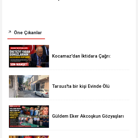
Öne Çıkanlar
Kocamaz'dan İktidara Çağrı:
"Üreticiyi Yaban Domuzlarının
Gazabından Kurtarın"
Tarsus'ta bir kişi Evinde Ölü
Bulundu
Güldem Eker Akcoşkun Gözyaşları
Arasında Son Yolculuğuna
Uğurlandı