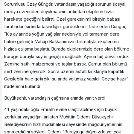
Sorumlusu Özay Güngör, vatandaşın yaşadığı sorunun sosyal
medya üzerinden duyulmasının ardından ekiplerin hızla
harekete geçtiğini belirtti. Özel gereksinimli bireyin babası
tarafından sırtında taşındığını gördüklerini ifade eden Güngör,
“Kış aylarında yoğun yağışlar nedeniyle yol tamamen dere
haline gelmişti. Vahap Başkanımızın talimatıyla ekiplerimiz
hızlıca çalışma başlattı. Burada ekiplerimizle dere olan bölüme
koruge boruyla suyun geçişini sağladık. Ayrıca taş duvar ördük.
Zemine sathi malzemesi ve taşlar bastık. Çamur olan bölümü
sert zemine çevirdik. Sonra üzerini asfalt kırıklarıyla kapattık.
Geçilebilir hale getirdik, şu anda yolumuz yapıldı. Geçişe hazır”
ifadelerini kullandı
Büyükşehir, vatandaşın çağrısına anında yanıt verdi
41 yaşındaki oğlu Emrah’ı evine ulaştırabilmek için büyük
zorluklar yaşadığını anlatan Muhittin Çidem, Büyükşehir
Belediyesi’nin hızlı müdahalesi sayesinde mağduriyetlerinin
sona erdiğini söyledi. Çidem, “Buraya geldiğimizde yol çok