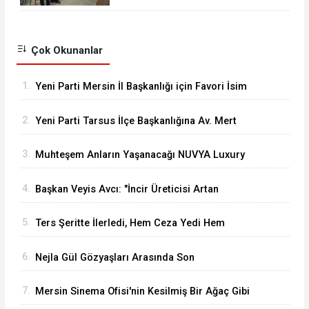
Eğitimlerine Devam
Çok Okunanlar
1.
Yeni Parti Mersin İl Başkanlığı için Favori İsim
Eren Yücesoy
2.
Yeni Parti Tarsus İlçe Başkanlığına Av. Mert
Keleşoğlu Geliyor
3.
Muhteşem Anların Yaşanacağı NUVYA Luxury
Events Tarsus'ta Açıldı
4.
Başkan Veyis Avcı: "İncir Üreticisi Artan
Maliyetler Karşısında Eziliyor"
5.
Ters Şeritte İlerledi, Hem Ceza Yedi Hem
Ehliyetinden Oldu
6.
Nejla Gül Gözyaşları Arasında Son
Yolculuğuna Uğurlandı
7.
Mersin Sinema Ofisi'nin Kesilmiş Bir Ağaç Gibi