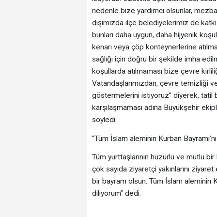
nedenle bize yardımcı olsunlar, mezba
dışımızda ilçe belediyelerimiz de katk
bunları daha uygun, daha hijyenik koşul
kenarı veya çöp konteynerlerine atılma
sağlığı için doğru bir şekilde imha edi
koşullarda atılmaması bize çevre kirlil
Vatandaşlarımızdan, çevre temizliği v
göstermelerini istiyoruz” diyerek, tatil 
karşılaşmaması adına Büyükşehir ekiple
söyledi.
“Tüm İslam aleminin Kurban Bayramı’nı
Tüm yurttaşlarının huzurlu ve mutlu bi
çok sayıda ziyaretçi yakınlarını ziyare
bir bayram olsun. Tüm İslam aleminin K
diliyorum” dedi.