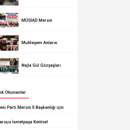
Mersin ve Garaj
Mersin'de Dönüşüm
Eğitimlerine Devam
MÜSİAD Mersin
Şubesinden 19 Okula
Mescid
Muhteşem Anların
Yaşanacağı NUVYA
Luxury Events Tarsus'ta
Açıldı
Nejla Gül Gözyaşları
Arasında Son
Yolculuğuna Uğurlandı
k Okunanlar
eni Parti Mersin İl Başkanlığı için
avori İsim Eren Yücesoy
arsus İsmetpaşa Kentsel
önüşümün Temeli Atıldı