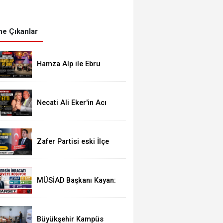
e Çıkanlar
Hamza Alp ile Ebru
Hayatlarını Birleştirdi
Necati Ali Eker'in Acı
Günü: Kızı Güldem Eker
Akcoşkun Hayatını
Kaybetti
Zafer Partisi eski İlçe
Başkanı İYİ Parti'ye
Transfer oldu
MÜSİAD Başkanı Kayan:
"Mersin İhracatı 7 Ayda
2,3 Milyar Doları Aştı"
Büyükşehir Kampüs