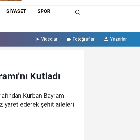
SİYASET
SPOR
Videolar
Fotoğraflar
Yazarlar
amı'nı Kutladı
arafından Kurban Bayramı
iyaret ederek şehit aileleri