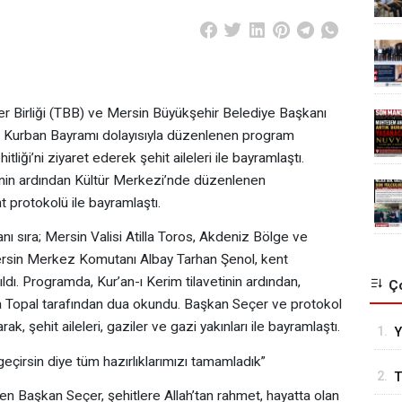
Birliği (TBB) ve Mersin Büyükşehir Belediye Başkanı
an Kurban Bayramı dolayısıyla düzenlenen program
iği’ni ziyaret ederek şehit aileleri ile bayramlaştı.
tinin ardından Kültür Merkezi’nde düzenlenen
 protokolü ile bayramlaştı.
 sıra; Mersin Valisi Atilla Toros, Akdeniz Bölge ve
rsin Merkez Komutanı Albay Tarhan Şenol, kent
tıldı. Programda, Kur’an-ı Kerim tilavetinin ardından,
Ço
fa Topal tarafından dua okundu. Başkan Seçer ve protokol
ak, şehit aileleri, gaziler ve gazi yakınları ile bayramlaştı.
1.
Y
F
geçirsin diye tüm hazırlıklarımızı tamamladık”
2.
T
en Başkan Seçer, şehitlere Allah’tan rahmet, hayatta olan
D