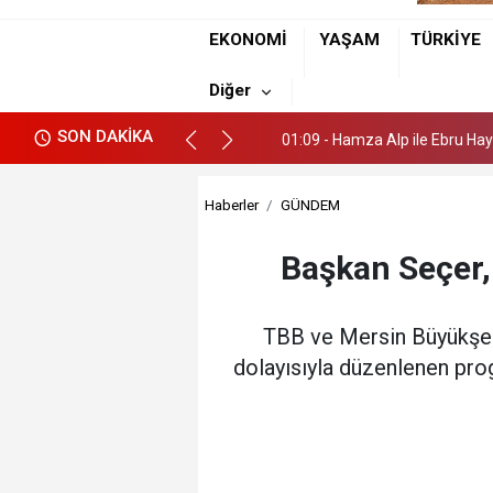
EKONOMİ
YAŞAM
TÜRKİYE
00:36 - Necati Ali Eker'in Acı 
Diğer
01:09 - Hamza Alp ile Ebru Hayat
SON DAKİKA
00:36 - Necati Ali Eker'in Acı 
01:09 - Hamza Alp ile Ebru Hayat
Haberler
GÜNDEM
Başkan Seçer,
TBB ve Mersin Büyükşehi
dolayısıyla düzenlenen prog