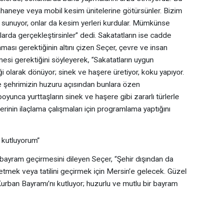
haneye veya mobil kesim ünitelerine götürsünler. Bizim
ı sunuyor, onlar da kesim yerleri kurdular. Mümkünse
larda gerçekleştirsinler” dedi. Sakatatların ise cadde
ması gerektiğinin altını çizen Seçer, çevre ve insan
lmesi gerektiğini söyleyerek, “Sakatatların uygun
iği olarak dönüyor; sinek ve haşere üretiyor, koku yapıyor.
e şehrimizin huzuru açısından bunlara özen
boyunca yurttaşların sinek ve haşere gibi zararlı türlerle
rinin ilaçlama çalışmaları için programlama yaptığını
 kutluyorum”
r bayram geçirmesini dileyen Seçer, “Şehir dışından da
t etmek veya tatilini geçirmek için Mersin’e gelecek. Güzel
urban Bayramı’nı kutluyor; huzurlu ve mutlu bir bayram