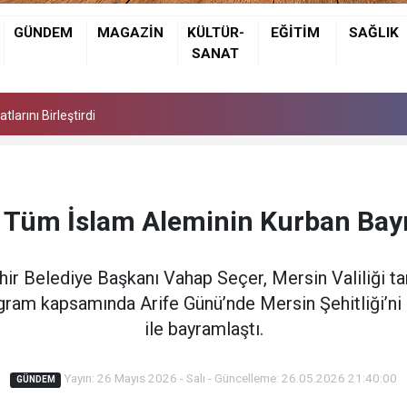
GÜNDEM
MAGAZİN
KÜLTÜR-
EĞİTİM
SAĞLIK
Günü: Kızı Güldem Eker Akcoşkun Hayatını Kaybetti
SANAT
larını Birleştirdi
Günü: Kızı Güldem Eker Akcoşkun Hayatını Kaybetti
larını Birleştirdi
 Tüm İslam Aleminin Kurban Bayr
r Belediye Başkanı Vahap Seçer, Mersin Valiliği t
ram kapsamında Arife Günü’nde Mersin Şehitliği’ni z
ile bayramlaştı.
Yayın: 26 Mayıs 2026 - Salı - Güncelleme: 26.05.2026 21:40:00
GÜNDEM