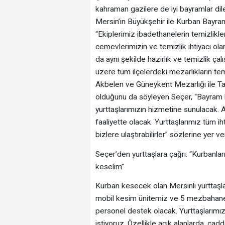
kahraman gazilere de iyi bayramlar diley
Mersin’in Büyükşehir ile Kurban Bayra
“Ekiplerimiz ibadethanelerin temizlikl
cemevlerimizin ve temizlik ihtiyacı olan
da aynı şekilde hazırlık ve temizlik ça
üzere tüm ilçelerdeki mezarlıkların temiz
Akbelen ve Güneykent Mezarlığı ile Tar
olduğunu da söyleyen Seçer, “Bayram b
yurttaşlarımızın hizmetine sunulacak.
faaliyette olacak. Yurttaşlarımız tüm ihti
bizlere ulaştırabilirler” sözlerine yer ve
Seçer’den yurttaşlara çağrı: “Kurban
keselim”
Kurban kesecek olan Mersinli yurttaşla
mobil kesim ünitemiz ve 5 mezbahanem
personel destek olacak. Yurttaşlarımız
istiyoruz. Özellikle açık alanlarda, ca