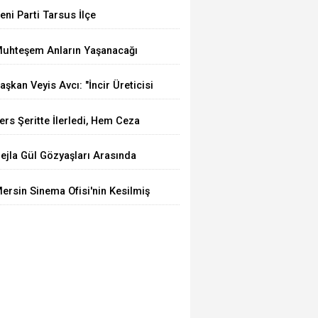
eni Parti Tarsus İlçe
aşkanlığına Av. Mert Keleşoğlu
uhteşem Anların Yaşanacağı
eliyor
UVYA Luxury Events Tarsus'ta
aşkan Veyis Avcı: "İncir Üreticisi
çıldı
rtan Maliyetler Karşısında
ers Şeritte İlerledi, Hem Ceza
ziliyor"
edi Hem Ehliyetinden Oldu
ejla Gül Gözyaşları Arasında
on Yolculuğuna Uğurlandı
ersin Sinema Ofisi'nin Kesilmiş
ir Ağaç Gibi Filmi Oskar Yolunda