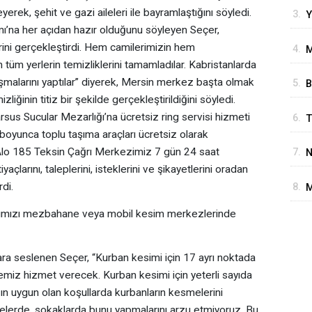
erek, şehit ve gazi aileleri ile bayramlaştığını söyledi.
3.
Y
mı’na her açıdan hazır olduğunu söyleyen Seçer,
B
erini gerçekleştirdi. Hem camilerimizin hem
4.
M
G
 tüm yerlerin temizliklerini tamamladılar. Kabristanlarda
N
lışmalarını yaptılar” diyerek, Mersin merkez başta olmak
5.
B
A
liğinin titiz bir şekilde gerçekleştirildiğini söyledi.
A
sus Sucular Mezarlığı’na ücretsiz ring servisi hizmeti
6.
T
E
oyunca toplu taşıma araçları ücretsiz olarak
Y
 Alo 185 Teksin Çağrı Merkezimiz 7 gün 24 saat
7.
N
yaçlarını, taleplerini, isteklerini ve şikayetlerini oradan
S
rdi.
8.
M
B
larımızı mezbahane veya mobil kesim merkezlerinde
ra seslenen Seçer, “Kurban kesimi için 17 ayrı noktada
iz hizmet verecek. Kurban kesimi için yeterli sayıda
ın uygun olan koşullarda kurbanların kesmelerini
ddelerde, sokaklarda bunu yapmalarını arzu etmiyoruz. Bu