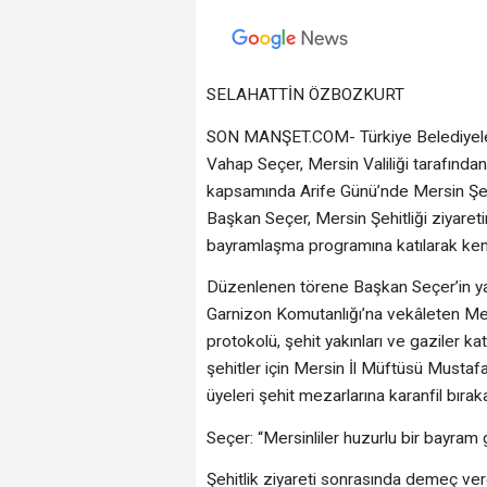
SELAHATTİN ÖZBOZKURT
SON MANŞET.COM- Türkiye Belediyeler 
Vahap Seçer, Mersin Valiliği tarafınd
kapsamında Arife Günü’nde Mersin Şehitl
Başkan Seçer, Mersin Şehitliği ziyare
bayramlaşma programına katılarak kent
Düzenlenen törene Başkan Seçer’in yanı
Garnizon Komutanlığı’na vekâleten Me
protokolü, şehit yakınları ve gaziler ka
şehitler için Mersin İl Müftüsü Musta
üyeleri şehit mezarlarına karanfil bırakar
Seçer: “Mersinliler huzurlu bir bayram 
Şehitlik ziyareti sonrasında demeç ver